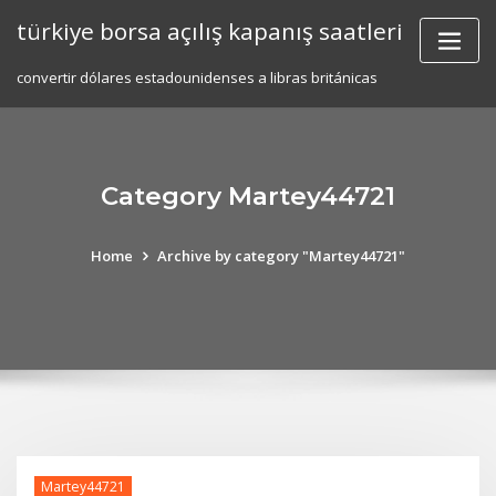
Skip
türkiye borsa açılış kapanış saatleri
to
content
convertir dólares estadounidenses a libras británicas
Category Martey44721
Home
Archive by category "Martey44721"
Martey44721